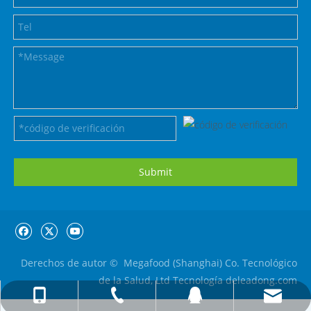
Submit
Derechos de autor © ️ Megafood (Shanghai) Co. Tecnológico
de la Salud, Ltd Tecnología de
leadong.com
Fayewu@megafoodsh.com
+ 86-13916430454
+ 86-21-64883957
157615333