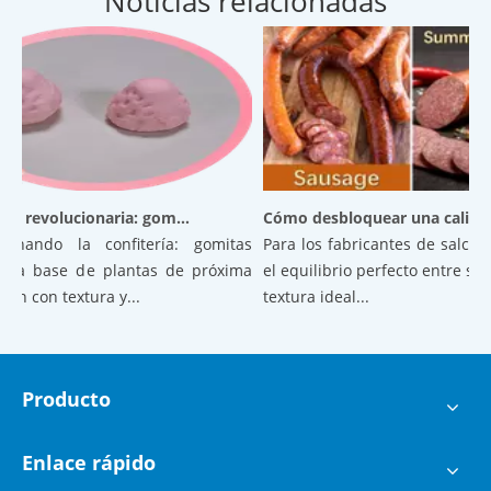
Noticias relacionadas
Confitería revolucionaria: gomitas aireadas a base de plantas de próxima generación con textura y estabilidad superiores
Cómo desbloquear una calidad superior en las salchichas: el poder del ácido cítrico encapsulado
nando la confitería: gomitas
Para los fabricantes de salchichas
a base de plantas de próxima
el equilibrio perfecto entre sabor
 con textura y...
textura ideal...
Producto
Enlace rápido