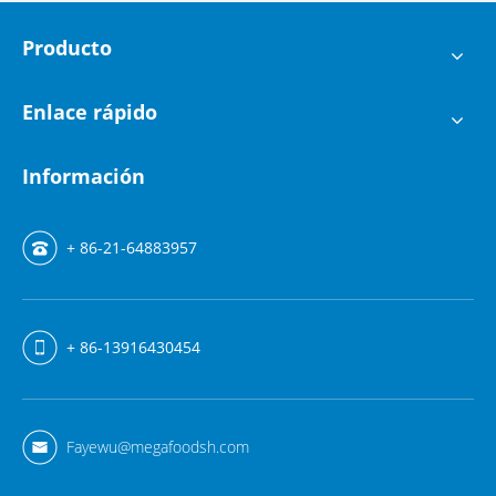
Producto
Enlace rápido
Información
+ 86-21-64883957
+ 86-13916430454
Fayewu@megafoodsh.com