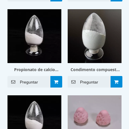
Propionato de calcio
Condimento compuesto
natural MF-NCP50
de conservantes de
Preguntar
Preguntar
etiqueta limpia 2.01MF