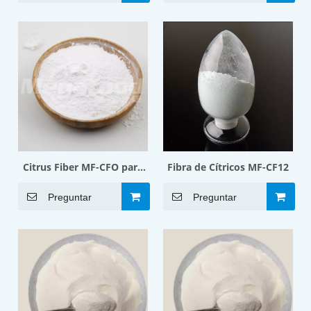
Citrus Fiber MF-CFO para
Fibra de Cítricos MF-CF12
productos cárnicos
Preguntar
Preguntar
pasteles pan bebidas
sólidas