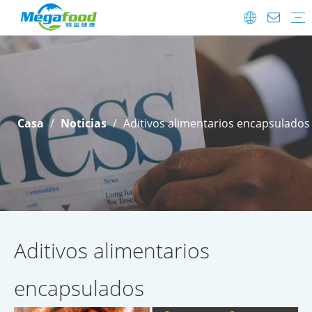
Aditivos alimentarios
Probióticos
Preguntas más frecuentes
Descargar
Detalles de envío
Después de la venta
Casa
/
Noticias
/
Aditivos alimentarios encapsulados
Aditivos alimentarios
encapsulados