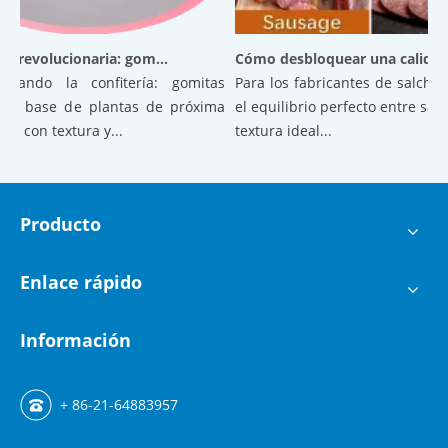
Confitería revolucionaria: gomitas aireadas a base de plantas de próxima generación con textura y estabilidad superiores
Cómo desbloquear una calidad superior en las salchichas: el poder del ácido cít
onando la confitería: gomitas
Para los fabricantes de salchicha
 a base de plantas de próxima
el equilibrio perfecto entre sabor
 con textura y...
textura ideal...
Producto
Enlace rápido
Información
+ 86-21-64883957