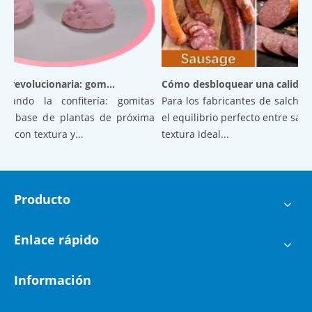
Confitería revolucionaria: gomitas aireadas a base de plantas de próxima generación con textura y estabilidad superiores
Cómo desbloquear una calidad superior en las salchichas: el poder del ácido cítrico encapsulado
nando la confitería: gomitas
Para los fabricantes de salchichas
a base de plantas de próxima
el equilibrio perfecto entre sabor
 con textura y...
textura ideal...
Producto
Enlace rápido
Información