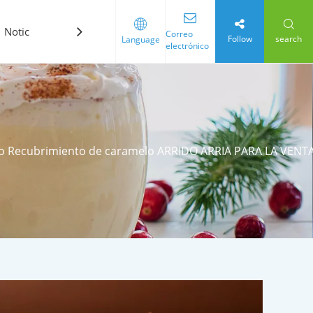
Noticias
Contáctenos
Correo
Follow
search
Language
electrónico
rico Recubrimiento de caramelo ARRIDO ARRIA PARA LA VENT