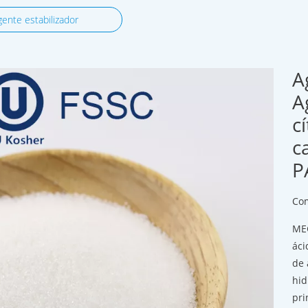
gente estabilizador
A
A
c
c
P
Com
MEG
áci
de 
hid
pri