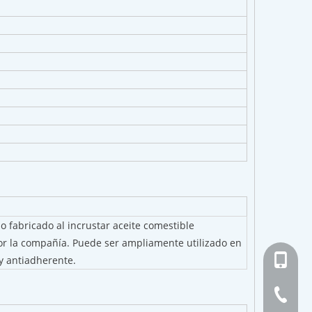
fabricado al incrustar aceite comestible
por la compañía. Puede ser ampliamente utilizado en
+ 86-13
y antiadherente.
+ 86-21