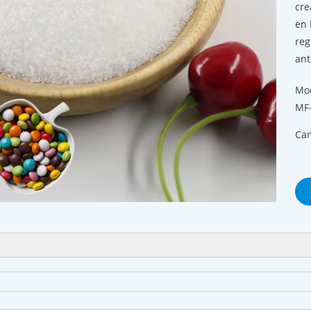
cre
en 
reg
ant
Mod
MF
Can