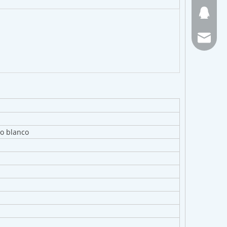
157615
Fayewu@
 o blanco