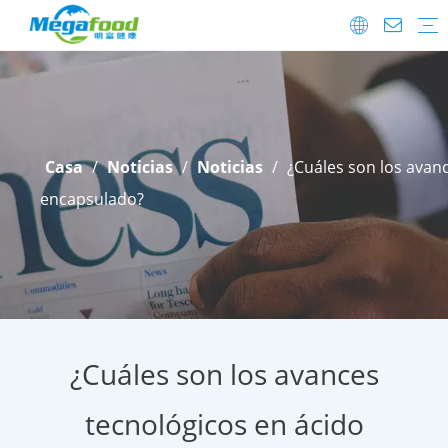
Aditivos alimentarios
Probióticos
Preguntas más frecuentes
Descargar
Detalles de envío
Después de la venta
Casa
/
Noticias
/
Noticias
/
¿Cuáles son los avan
encapsulado?
¿Cuáles son los avances
tecnológicos en ácido