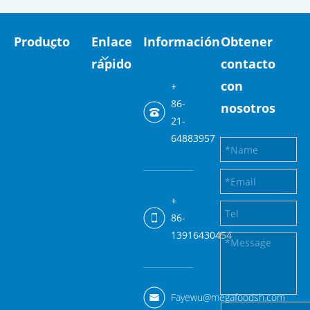
Producto
Enlace
Información
Obtener
rápido
contacto
con
+
86-
nosotros
21-
64883957
+
86-
13916430454
Fayewu@megafoodsh.com