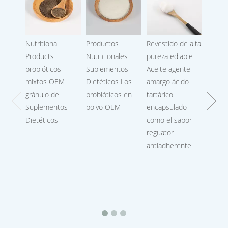
Nutritional
Productos
Revestido de alta
Lactat
Products
Nutricionales
pureza ediable
probióticos
Suplementos
Aceite agente
mixtos OEM
Dietéticos Los
amargo ácido
gránulo de
probióticos en
tartárico
Suplementos
polvo OEM
encapsulado
Dietéticos
como el sabor
reguator
antiadherente