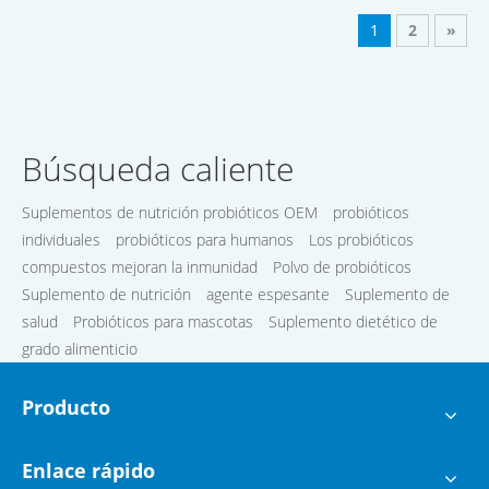
AUMENTA
1
2
»
Búsqueda caliente
Suplementos de nutrición probióticos OEM
probióticos
individuales
probióticos para humanos
Los probióticos
compuestos mejoran la inmunidad
Polvo de probióticos
Suplemento de nutrición
agente espesante
Suplemento de
salud
Probióticos para mascotas
Suplemento dietético de
grado alimenticio
Producto
Enlace rápido