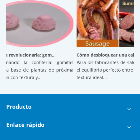
Confitería revolucionaria: gomitas aireadas a base de plantas de próxima generación con textura y estabilidad superiores
Cómo de
ionando la confitería: gomitas
Para los fabricantes de salchich
s a base de plantas de próxima
el equilibrio perfecto entre sabo
ón con textura y...
textura ideal...
Producto
Enlace rápido