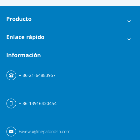
Producto
Enlace rápido
Información
+ 86-21-64883957
+ 86-13916430454
Fayewu@megafoodsh.com