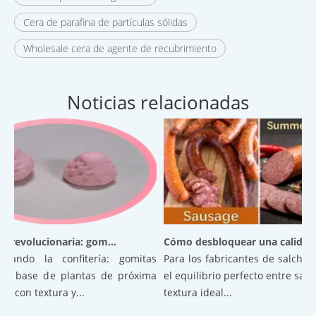
Cera de parafina de partículas sólidas
Wholesale cera de agente de recubrimiento
Noticias relacionadas
Confitería revolucionaria: gomitas aireadas a base de plantas de próxima generación con textura y estabilidad superiores
Cómo desbloquear una calidad superior en las salchichas: el poder del ácido cítrico encapsulado
nando la confitería: gomitas
Para los fabricantes de salchichas
a base de plantas de próxima
el equilibrio perfecto entre sabor
 con textura y...
textura ideal...